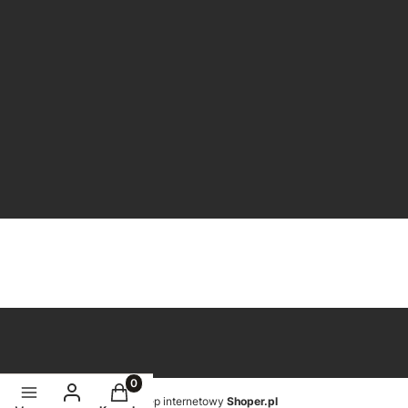
ZAPISZ SIĘ DO NASZEGO
NEWSLETTERA
Twój adres e-mail
Dołącz do newslettera
Subskrybując nasz newsletter wyrażasz zgodę na naszą Politykę prywatności i
wyrażasz zgodę na otrzymywanie aktualności od naszej firmy.
Sklep internetowy
Shoper.pl